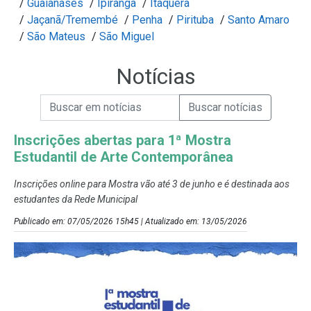
/
Guaianases
/
Ipiranga
/
Itaquera
/
Jaçanã/Tremembé
/
Penha
/
Pirituba
/
Santo Amaro
/
São Mateus
/
São Miguel
Notícias
Campo de Busca de informações
Enviar a Busca de Notícias
Campo de Busca de Notícias
Inscrições abertas para 1ª Mostra
Estudantil de Arte Contemporânea
Inscrições online para Mostra vão até 3 de junho e é destinada aos
estudantes da Rede Municipal
Publicado em: 07/05/2026 15h45 | Atualizado em: 13/05/2026