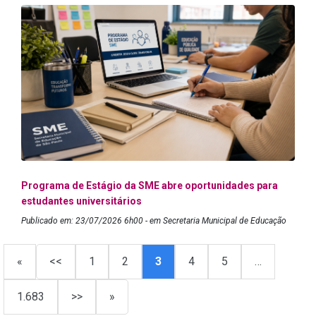
Programa de Estágio da SME abre oportunidades para
estudantes universitários
Publicado em: 23/07/2026 6h00 - em Secretaria Municipal de Educação
«
<<
1
2
3
4
5
…
1.683
>>
»