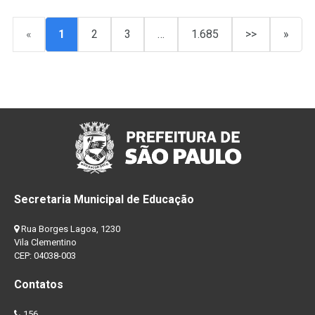
«
1
2
3
…
1.685
>>
»
Secretaria Municipal de Educação
Rua Borges Lagoa, 1230
Vila Clementino
CEP: 04038-003
Contatos
156