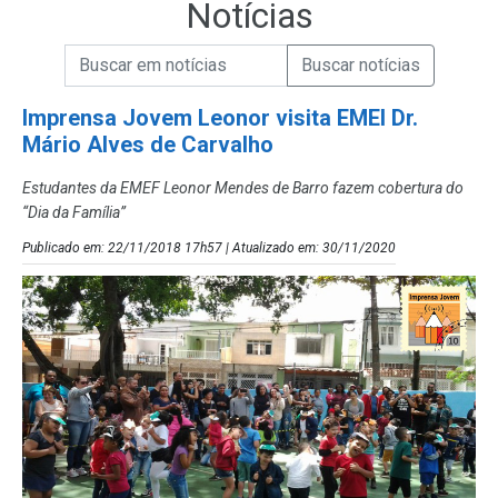
Notícias
Campo de Busca de informações
Enviar a Busca de Notícias
Campo de Busca de Notícias
Imprensa Jovem Leonor visita EMEI Dr.
Mário Alves de Carvalho
Estudantes da EMEF Leonor Mendes de Barro fazem cobertura do
“Dia da Família”
Publicado em: 22/11/2018 17h57 | Atualizado em: 30/11/2020