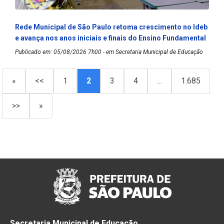
Rede Municipal de São Paulo retoma crescimento no Ideb
e avança nos anos iniciais e finais do Ensino Fundamental
Publicado em: 05/08/2026 7h00 - em Secretaria Municipal de Educação
«
<<
1
2
3
4
…
1.685
>>
»
Secretaria Municipal de Educação