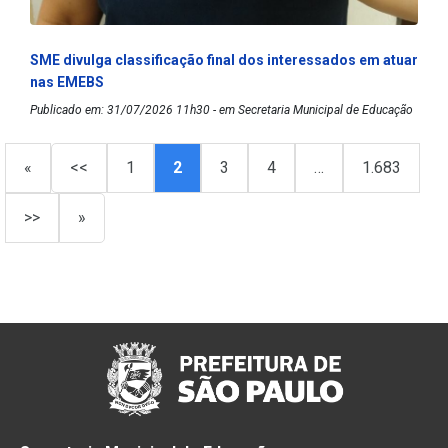
SME divulga classificação final dos interessados em atuar
nas EMEBS
Publicado em: 31/07/2026 11h30 - em Secretaria Municipal de Educação
«
<<
1
2
3
4
…
1.683
>>
»