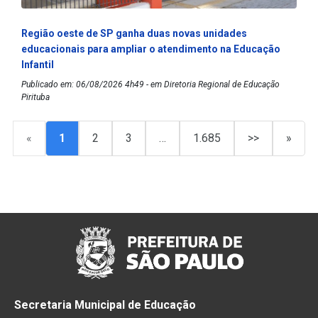
Região oeste de SP ganha duas novas unidades
educacionais para ampliar o atendimento na Educação
Infantil
Publicado em: 06/08/2026 4h49 - em Diretoria Regional de Educação
Pirituba
«
1
2
3
…
1.685
>>
»
Secretaria Municipal de Educação