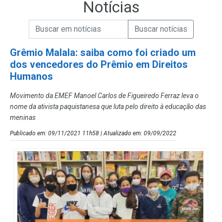
Notícias
Campo de Busca de informações
Enviar a Busca de Notícias
Campo de Busca de Notícias
Grêmio Malala: saiba como foi criado um
dos vencedores do Prêmio em Direitos
Humanos
Movimento da EMEF Manoel Carlos de Figueiredo Ferraz leva o
nome da ativista paquistanesa que luta pelo direito à educação das
meninas
Publicado em: 09/11/2021 11h58 | Atualizado em: 09/09/2022