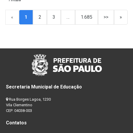
Pirituba
«
1
2
3
…
1.685
>>
»
Secretaria Municipal de Educação
Rua Borges Lagoa, 1230
Vila Clementino
CEP: 04038-003
Contatos