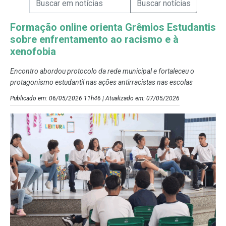
Campo de Busca de Notícias
Formação online orienta Grêmios Estudantis
sobre enfrentamento ao racismo e à
xenofobia
Encontro abordou protocolo da rede municipal e fortaleceu o
protagonismo estudantil nas ações antirracistas nas escolas
Publicado em: 06/05/2026 11h46 | Atualizado em: 07/05/2026