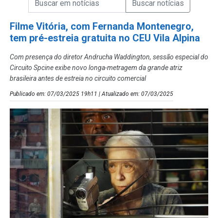
Campo de Busca de Notícias
Filme Vitória, com Fernanda Montenegro,
tem pré-estreia gratuita no CEU Vila Alpina
Com presença do diretor Andrucha Waddington, sessão especial do
Circuito Spcine exibe novo longa-metragem da grande atriz
brasileira antes de estreia no circuito comercial
Publicado em: 07/03/2025 19h11 | Atualizado em: 07/03/2025