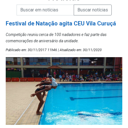
Campo de Busca de informações
Enviar a Busca de Notícias
Campo de Busca de Notícias
Festival de Natação agita CEU Vila Curuçá
Competição reuniu cerca de 100 nadadores e faz parte das
comemorações de aniversário da unidade.
Publicado em: 30/11/2017 11h46 | Atualizado em: 30/11/2020