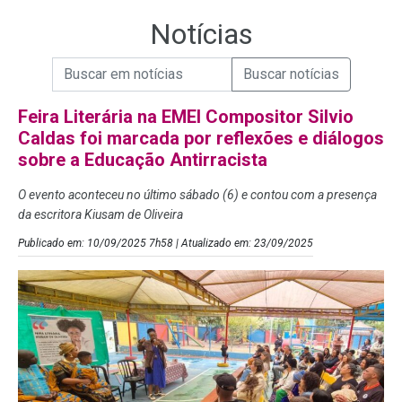
Notícias
Campo de Busca de informações
Enviar a Busca de Notícias
Campo de Busca de Notícias
Feira Literária na EMEI Compositor Silvio
Caldas foi marcada por reflexões e diálogos
sobre a Educação Antirracista
O evento aconteceu no último sábado (6) e contou com a presença
da escritora Kiusam de Oliveira
Publicado em: 10/09/2025 7h58 | Atualizado em: 23/09/2025