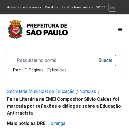
Ir ao Conteúdo
1
Ir para menu principal
2
Ir para busca
3
(Atalhos
(Link para um novo sítio)
(Link para um novo sítio)
(Link para um novo sítio)
(Link para um novo
Acesso à informação e-sic
Ouvidoria
Portal da Transparência
SP 156
Ir para rodapé
4
Acessibilidade
5
Alternar Alto Contraste
Alternar Tamanho da Fonte
Most
Campo de Busca de informações
Campo de Busca de informações
Enviar a Busca
Por:
Páginas
Notícias
Secretaria Municipal de Educação
Notícias
/
/
Feira Literária na EMEI Compositor Silvio Caldas foi
marcada por reflexões e diálogos sobre a Educação
Antirracista
Mais notícias DRE:
Ipiranga