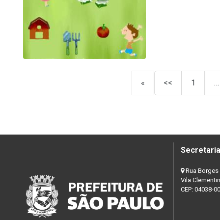
«
<<
1
…
Secretaria
Rua Borges 
Vila Clementi
CEP: 04038-0