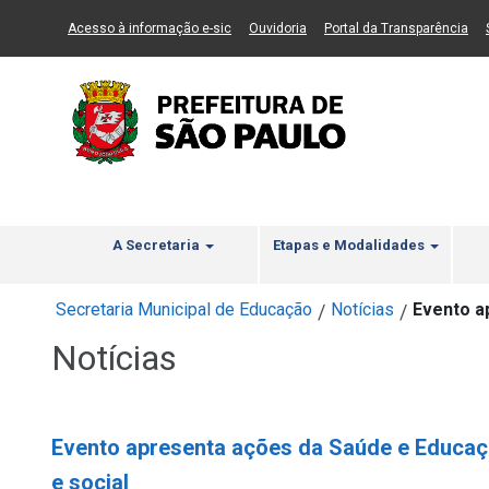
Ir ao Conteúdo
1
Ir para menu principal
2
Ir para busca
3
(Link para um novo sítio)
(Link para um novo sítio)
(Li
Acesso à informação e-sic
Ouvidoria
Portal da Transparência
A Secretaria
Etapas e Modalidades
Secretaria Municipal de Educação
Notícias
Evento a
/
/
Notícias
Evento apresenta ações da Saúde e Educaç
e social