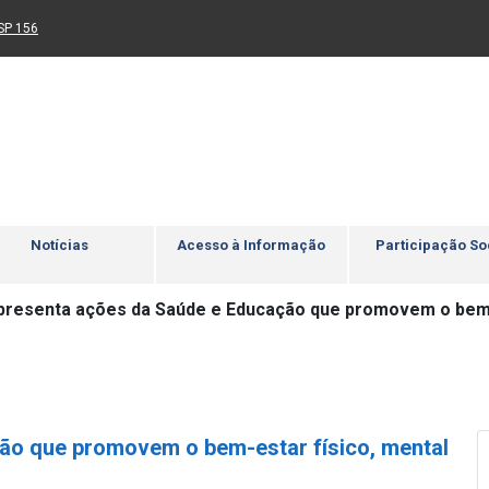
Ir para rodapé
4
Acessibilidade
5
nk para um novo sítio)
(Link para um novo sítio)
SP 156
Notícias
Acesso à Informação
Participação So
presenta ações da Saúde e Educação que promovem o bem-e
ão que promovem o bem-estar físico, mental