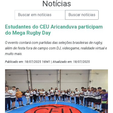
Notícias
Campo de Busca de informações
Enviar a Busca de Notícias
Campo de Busca de Notícias
Estudantes do CEU Aricanduva participam
do Mega Rugby Day
O evento contará com partidas das seleções brasileiras de rugby,
além de festa fora de campo com DJ, videogame, realidade virtual e
muito mais.
Publicado em: 18/07/2025 16h41 | Atualizado em: 18/07/2025