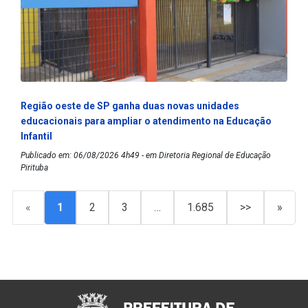
Região oeste de SP ganha duas novas unidades
educacionais para ampliar o atendimento na Educação
Infantil
Publicado em: 06/08/2026 4h49 - em Diretoria Regional de Educação
Pirituba
«
1
2
3
…
1.685
>>
»