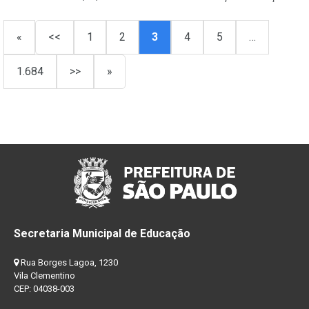
«
<<
1
2
3
4
5
…
1.684
>>
»
Secretaria Municipal de Educação
Rua Borges Lagoa, 1230
Vila Clementino
CEP: 04038-003