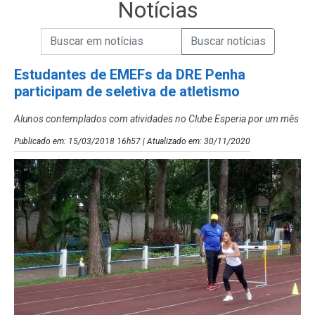
Notícias
Campo de Busca de informações
Enviar a Busca de Notícias
Campo de Busca de Notícias
Estudantes de EMEFs da DRE Penha
participam de seletiva de atletismo
Alunos contemplados com atividades no Clube Esperia por um mês
Publicado em: 15/03/2018 16h57 | Atualizado em: 30/11/2020