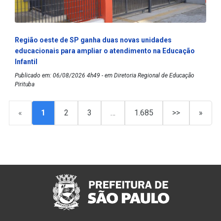
Região oeste de SP ganha duas novas unidades
educacionais para ampliar o atendimento na Educação
Infantil
Publicado em: 06/08/2026 4h49 - em Diretoria Regional de Educação
Pirituba
«
1
2
3
…
1.685
>>
»