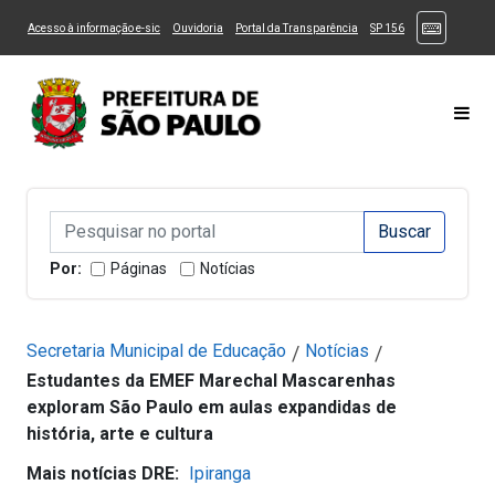
Ir ao Conteúdo
1
Ir para menu principal
2
Ir para busca
3
(Atalhos
(Link para um novo sítio)
(Link para um novo sítio)
(Link para um novo sítio)
(Link para um novo
Acesso à informação e-sic
Ouvidoria
Portal da Transparência
SP 156
Ir para rodapé
4
Acessibilidade
5
Alternar Alto Contraste
Alternar Tamanho da Fonte
Most
Campo de Busca de informações
Campo de Busca de informações
Enviar a Busca
Por:
Páginas
Notícias
Secretaria Municipal de Educação
Notícias
/
/
Estudantes da EMEF Marechal Mascarenhas
exploram São Paulo em aulas expandidas de
história, arte e cultura
Mais notícias DRE:
Ipiranga