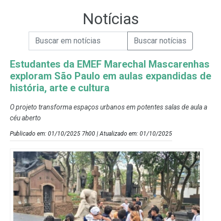
Notícias
Campo de Busca de informações
Enviar a Busca de Notícias
Campo de Busca de Notícias
Estudantes da EMEF Marechal Mascarenhas
exploram São Paulo em aulas expandidas de
história, arte e cultura
O projeto transforma espaços urbanos em potentes salas de aula a
céu aberto
Publicado em: 01/10/2025 7h00 | Atualizado em: 01/10/2025