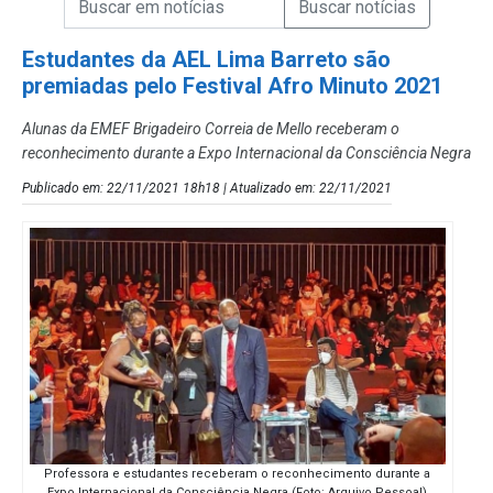
Campo de Busca de Notícias
Estudantes da AEL Lima Barreto são
premiadas pelo Festival Afro Minuto 2021
Alunas da EMEF Brigadeiro Correia de Mello receberam o
reconhecimento durante a Expo Internacional da Consciência Negra
Publicado em: 22/11/2021 18h18 | Atualizado em: 22/11/2021
Professora e estudantes receberam o reconhecimento durante a
Expo Internacional da Consciência Negra (Foto: Arquivo Pessoal)