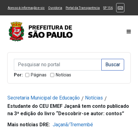
Ir ao Conteúdo
1
Ir para menu principal
2
Ir para busca
3
(Atalhos
(Link para um novo sítio)
(Link para um novo sítio)
(Link para um novo sítio)
(Link para um novo
Acesso à informação e-sic
Ouvidoria
Portal da Transparência
SP 156
Ir para rodapé
4
Acessibilidade
5
Alternar Alto Contraste
Alternar Tamanho da Fonte
Most
Campo de Busca de informações
Campo de Busca de informações
Enviar a Busca
Por:
Páginas
Notícias
Secretaria Municipal de Educação
Notícias
/
/
Estudante do CEU EMEF Jaçanã tem conto publicado
na 3ª edição do livro “Descobrir-se autor: contos”
Mais notícias DRE:
Jaçanã/Tremembé