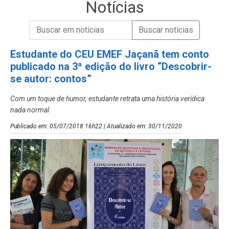
Notícias
Campo de Busca de informações
Enviar a Busca de Notícias
Campo de Busca de Notícias
Estudante do CEU EMEF Jaçanã tem conto
publicado na 3ª edição do livro “Descobrir-
se autor: contos”
Com um toque de humor, estudante retrata uma história verídica
nada normal
Publicado em: 05/07/2018 16h22 | Atualizado em: 30/11/2020