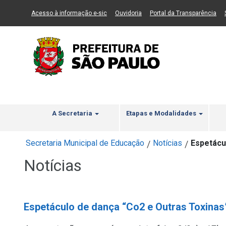
Ir ao Conteúdo
1
Ir para menu principal
2
Ir para busca
3
(Link para um novo sítio)
(Link para um novo sítio)
(Li
Acesso à informação e-sic
Ouvidoria
Portal da Transparência
A Secretaria
Etapas e Modalidades
Secretaria Municipal de Educação
Notícias
Espetácu
/
/
Notícias
Espetáculo de dança “Co2 e Outras Toxinas