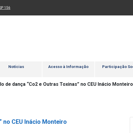
Ir para rodapé
4
Acessibilidade
5
nk para um novo sítio)
(Link para um novo sítio)
SP 156
Notícias
Acesso à Informação
Participação So
lo de dança “Co2 e Outras Toxinas” no CEU Inácio Monteiro
” no CEU Inácio Monteiro