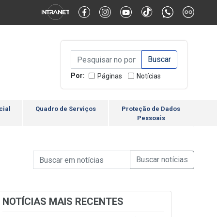
Alternar Alto Contraste
Alternar Tamanho da Fonte
Campo de Busca de inform
Campo de Busca de informações
Enviar a Busca
Por:
Páginas
Notícias
cial
Quadro de Serviços
Proteção de Dados
Pessoais
Campo de Busca de informações
Enviar a Busca de Notícia
Campo de Busca de Notícias
NOTÍCIAS MAIS RECENTES