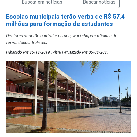
Campo de Busca de Notícias
Escolas municipais terão verba de R$ 57,4
milhões para formação de estudantes
Diretores poderão contratar cursos, workshops e oficinas de
forma descentralizada
Publicado em: 26/12/2019 14h48 | Atualizado em: 06/08/2021