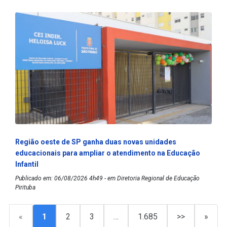
Região oeste de SP ganha duas novas unidades
educacionais para ampliar o atendimento na Educação
Infantil
Publicado em: 06/08/2026 4h49 - em Diretoria Regional de Educação
Pirituba
«
1
2
3
…
1.685
>>
»