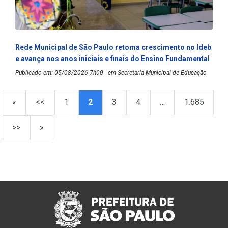
Rede Municipal de São Paulo retoma crescimento no Ideb
e avança nos anos iniciais e finais do Ensino Fundamental
Publicado em: 05/08/2026 7h00 - em Secretaria Municipal de Educação
«
<<
1
2
3
4
…
1.685
>>
»