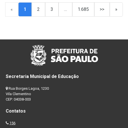
«
1
2
3
…
1.685
>>
»
Secretaria Municipal de Educação
Rua Borges Lagoa, 1230
Vila Clementino
CEP: 04038-003
Contatos
156