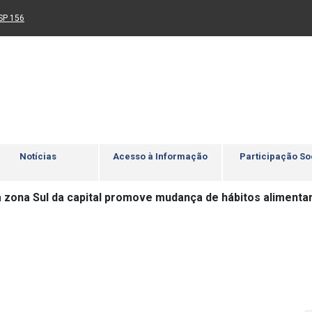
Ir para rodapé
4
Acessibilidade
5
nk para um novo sítio)
(Link para um novo sítio)
SP 156
Notícias
Acesso à Informação
Participação So
a zona Sul da capital promove mudança de hábitos aliment