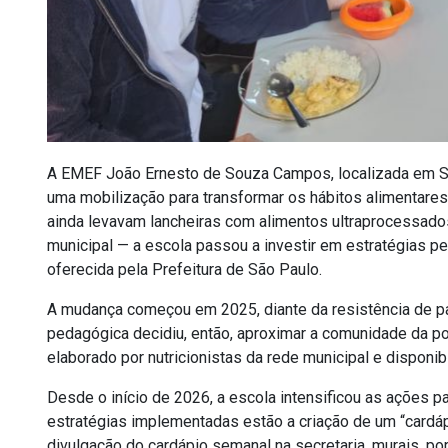
A EMEF João Ernesto de Souza Campos, localizada em San
uma mobilização para transformar os hábitos alimentares
ainda levavam lancheiras com alimentos ultraprocessados
municipal — a escola passou a investir em estratégias p
oferecida pela Prefeitura de São Paulo.
A mudança começou em 2025, diante da resistência de par
pedagógica decidiu, então, aproximar a comunidade da pol
elaborado por nutricionistas da rede municipal e disponi
Desde o início de 2026, a escola intensificou as ações pa
estratégias implementadas estão a criação de um “cardáp
divulgação do cardápio semanal na secretaria, murais, p