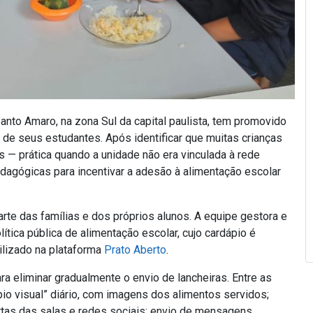
to Amaro, na zona Sul da capital paulista, tem promovido
 de seus estudantes. Após identificar que muitas crianças
 — prática quando a unidade não era vinculada à rede
edagógicas para incentivar a adesão à alimentação escolar
te das famílias e dos próprios alunos. A equipe gestora e
ítica pública de alimentação escolar, cujo cardápio é
bilizado na plataforma
Prato Aberto
.
ra eliminar gradualmente o envio de lancheiras. Entre as
io visual” diário, com imagens dos alimentos servidos;
ortas das salas e redes sociais; envio de mensagens