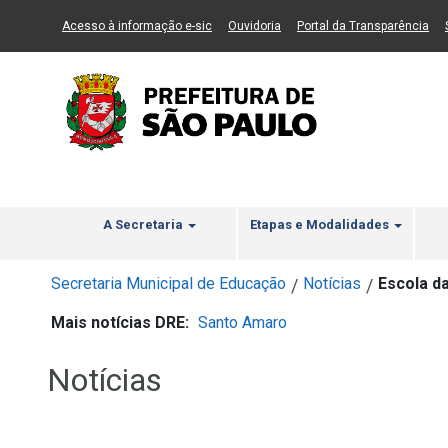
Ir ao Conteúdo
1
Ir para menu principal
2
Ir para busca
3
(Link para um novo sítio)
(Link para um novo sítio)
(Li
Acesso à informação e-sic
Ouvidoria
Portal da Transparência
A Secretaria
Etapas e Modalidades
Secretaria Municipal de Educação
Notícias
Escola d
/
/
Mais notícias DRE:
Santo Amaro
Notícias