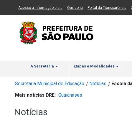
Ir ao Conteúdo
1
Ir para menu principal
2
Ir para busca
3
(Link para um novo sítio)
(Link para um novo sítio)
(Li
Acesso à informação e-sic
Ouvidoria
Portal da Transparência
A Secretaria
Etapas e Modalidades
Secretaria Municipal de Educação
Notícias
Escola da
/
/
Mais notícias DRE:
Guaianases
Notícias