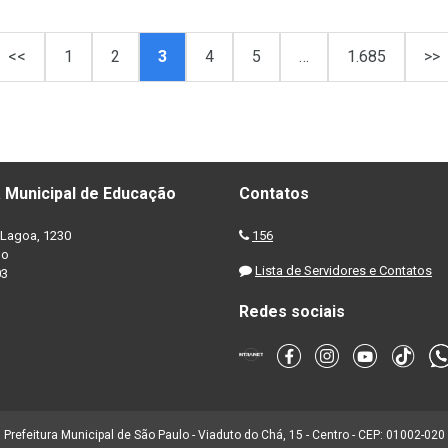
<<
1
2
3
4
5
…
1.685
>>
 Municipal de Educação
Contatos
Lagoa, 1230
156
no
Lista de Servidores e Contatos
03
Redes sociais
Prefeitura Municipal de São Paulo - Viaduto do Chá, 15 - Centro - CEP: 01002-020