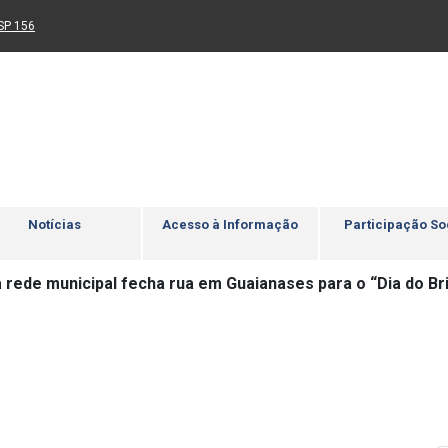
Ir para rodapé
4
Acessibilidade
5
nk para um novo sítio)
(Link para um novo sítio)
SP 156
Notícias
Acesso à Informação
Participação So
 rede municipal fecha rua em Guaianases para o “Dia do Br