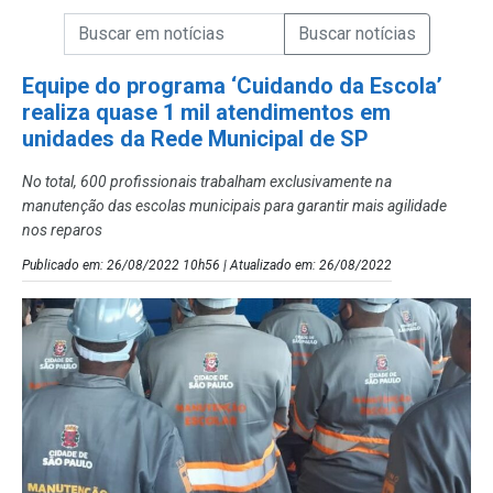
Campo de Busca de informações
Enviar a Busca de Notícias
Campo de Busca de Notícias
Equipe do programa ‘Cuidando da Escola’
realiza quase 1 mil atendimentos em
unidades da Rede Municipal de SP
No total, 600 profissionais trabalham exclusivamente na
manutenção das escolas municipais para garantir mais agilidade
nos reparos
Publicado em: 26/08/2022 10h56 | Atualizado em: 26/08/2022