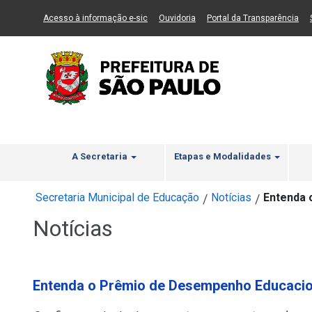
Ir ao Conteúdo
1
Ir para menu principal
2
Ir para busca
3
(Link para um novo sítio)
(Link para um novo sítio)
(Li
Acesso à informação e-sic
Ouvidoria
Portal da Transparência
A Secretaria
Etapas e Modalidades
Secretaria Municipal de Educação
Notícias
Entenda 
/
/
Notícias
Entenda o Prêmio de Desempenho Educacio