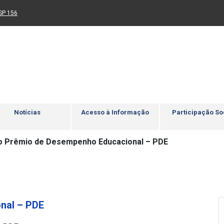
Ir para rodapé
4
Acessibilidade
5
nk para um novo sítio)
(Link para um novo sítio)
SP 156
Notícias
Acesso à Informação
Participação So
o Prêmio de Desempenho Educacional – PDE
nal – PDE