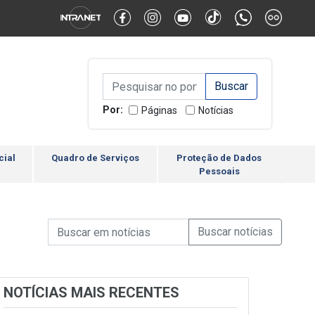
Alternar Alto Contraste
Alternar Tamanho da Fonte
Campo de Busca de inform
Campo de Busca de informações
Enviar a Busca
Por:
Páginas
Notícias
cial
Quadro de Serviços
Proteção de Dados
Pessoais
Campo de Busca de informações
Enviar a Busca de Notícia
Campo de Busca de Notícias
NOTÍCIAS MAIS RECENTES