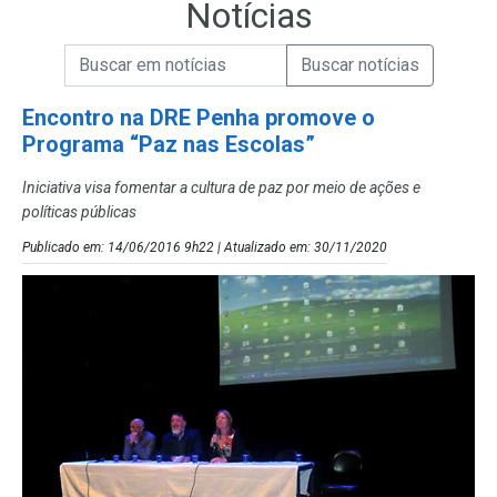
Notícias
Campo de Busca de informações
Enviar a Busca de Notícias
Campo de Busca de Notícias
Encontro na DRE Penha promove o
Programa “Paz nas Escolas”
Iniciativa visa fomentar a cultura de paz por meio de ações e
políticas públicas
Publicado em: 14/06/2016 9h22 | Atualizado em: 30/11/2020