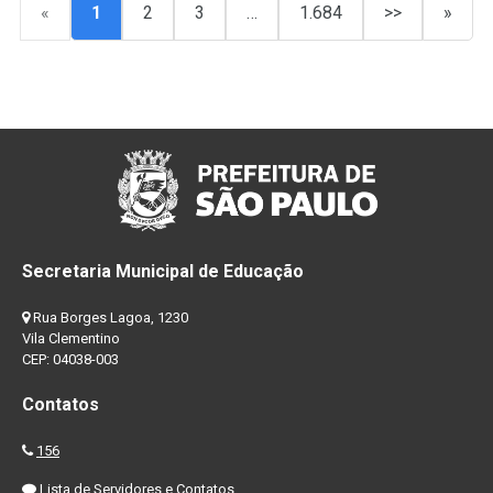
«
1
2
3
…
1.684
>>
»
Secretaria Municipal de Educação
Rua Borges Lagoa, 1230
Vila Clementino
CEP: 04038-003
Contatos
156
Lista de Servidores e Contatos