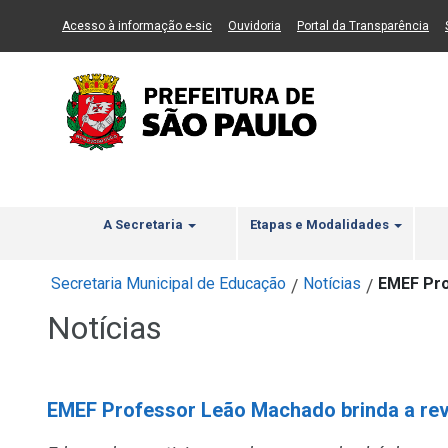
Ir ao Conteúdo
1
Ir para menu principal
2
Ir para busca
3
(Link para um novo sítio)
(Link para um novo sítio)
(Li
Acesso à informação e-sic
Ouvidoria
Portal da Transparência
A Secretaria
Etapas e Modalidades
Secretaria Municipal de Educação
Notícias
EMEF Pro
/
/
Notícias
EMEF Professor Leão Machado brinda a rev