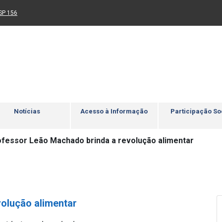
Ir para rodapé
4
Acessibilidade
5
nk para um novo sítio)
(Link para um novo sítio)
SP 156
Notícias
Acesso à Informação
Participação So
fessor Leão Machado brinda a revolução alimentar
olução alimentar