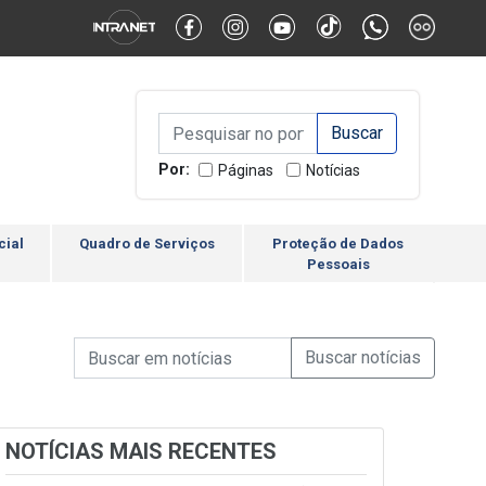
Alternar Alto Contraste
Alternar Tamanho da Fonte
Campo de Busca de inform
Campo de Busca de informações
Enviar a Busca
Por:
Páginas
Notícias
cial
Quadro de Serviços
Proteção de Dados
Pessoais
Campo de Busca de informações
Enviar a Busca de Notícia
Campo de Busca de Notícias
NOTÍCIAS MAIS RECENTES