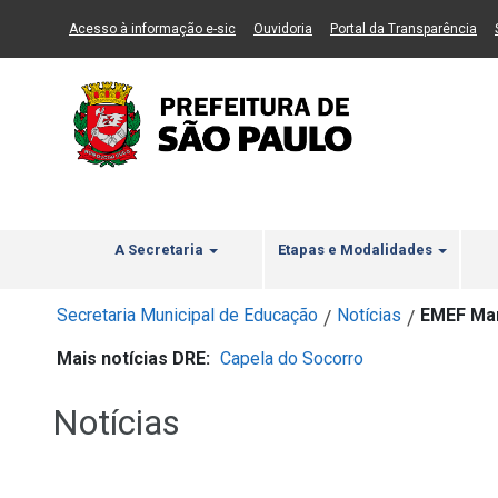
Ir ao Conteúdo
1
Ir para menu principal
2
Ir para busca
3
(Link para um novo sítio)
(Link para um novo sítio)
(Li
Acesso à informação e-sic
Ouvidoria
Portal da Transparência
A Secretaria
Etapas e Modalidades
Secretaria Municipal de Educação
Notícias
EMEF Mar
/
/
Mais notícias DRE:
Capela do Socorro
Notícias