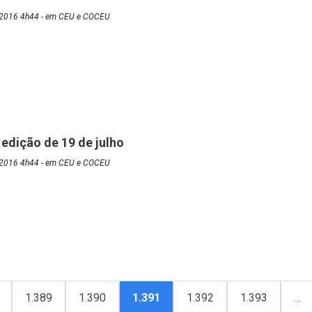
/2016 4h44 - em CEU e COCEU
 edição de 19 de julho
/2016 4h44 - em CEU e COCEU
1.389
1.390
1.391
1.392
1.393
…