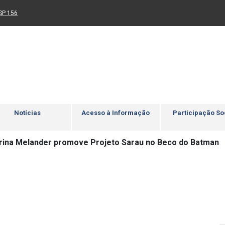
Ir para rodapé
4
Acessibilidade
5
nk para um novo sítio)
(Link para um novo sítio)
SP 156
Notícias
Acesso à Informação
Participação So
ina Melander promove Projeto Sarau no Beco do Batman