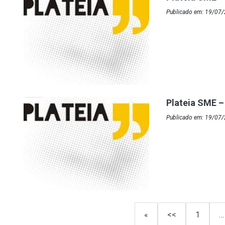
Publicado em: 19/07
Plateia SME –
Publicado em: 19/07
«
<<
1
…