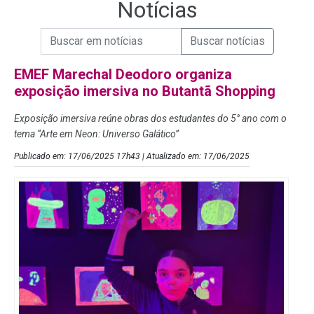
Notícias
Campo de Busca de informações
Enviar a Busca de Notícias
Campo de Busca de Notícias
EMEF Marechal Deodoro organiza
exposição imersiva no Butantã Shopping
Exposição imersiva reúne obras dos estudantes do 5° ano com o
tema “Arte em Neon: Universo Galático”
Publicado em: 17/06/2025 17h43 | Atualizado em: 17/06/2025