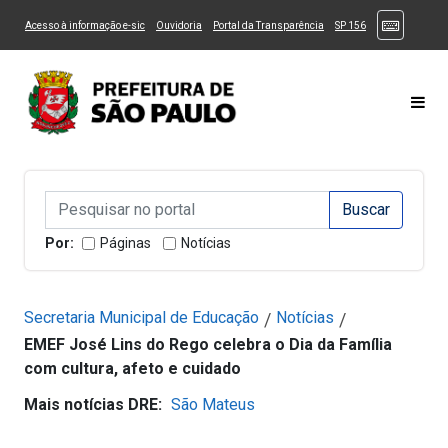
Ir ao Conteúdo
1
Ir para menu principal
2
Ir para busca
3
(Atalhos
(Link para um novo sítio)
(Link para um novo sítio)
(Link para um novo sítio)
(Link para um novo
Acesso à informação e-sic
Ouvidoria
Portal da Transparência
SP 156
Ir para rodapé
4
Acessibilidade
5
Alternar Alto Contraste
Alternar Tamanho da Fonte
Most
Campo de Busca de informações
Campo de Busca de informações
Enviar a Busca
Por:
Páginas
Notícias
Secretaria Municipal de Educação
Notícias
/
/
EMEF José Lins do Rego celebra o Dia da Família
com cultura, afeto e cuidado
Mais notícias DRE:
São Mateus