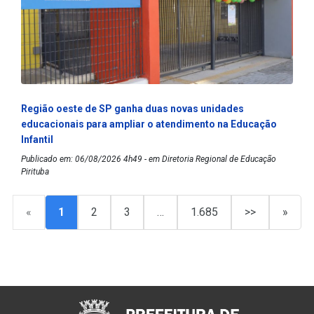
Região oeste de SP ganha duas novas unidades
educacionais para ampliar o atendimento na Educação
Infantil
Publicado em: 06/08/2026 4h49 - em Diretoria Regional de Educação
Pirituba
«
1
2
3
…
1.685
>>
»