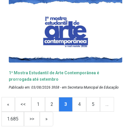
1ª Mostra Estudantil de Arte Contemporânea é
prorrogada até setembro
Publicado em: 03/08/2026 3h58 - em Secretaria Municipal de Educação
«
<<
1
2
3
4
5
…
1.685
>>
»