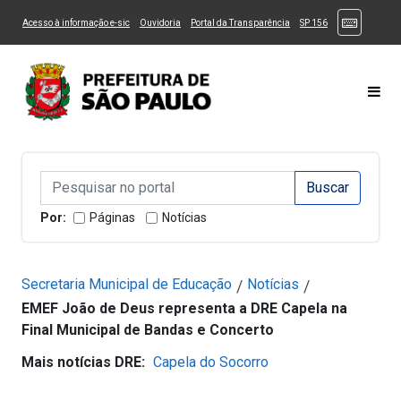
Ir ao Conteúdo
1
Ir para menu principal
2
Ir para busca
3
(Atalhos
(Link para um novo sítio)
(Link para um novo sítio)
(Link para um novo sítio)
(Link para um novo
Acesso à informação e-sic
Ouvidoria
Portal da Transparência
SP 156
Ir para rodapé
4
Acessibilidade
5
Alternar Alto Contraste
Alternar Tamanho da Fonte
Most
Campo de Busca de informações
Campo de Busca de informações
Enviar a Busca
Por:
Páginas
Notícias
Secretaria Municipal de Educação
Notícias
/
/
EMEF João de Deus representa a DRE Capela na
Final Municipal de Bandas e Concerto
Mais notícias DRE:
Capela do Socorro