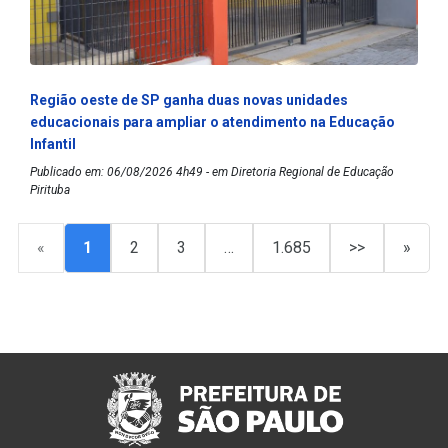
Região oeste de SP ganha duas novas unidades
educacionais para ampliar o atendimento na Educação
Infantil
Publicado em: 06/08/2026 4h49 - em Diretoria Regional de Educação
Pirituba
«
1
2
3
…
1.685
>>
»