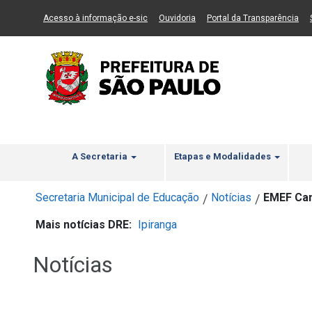
Ir ao Conteúdo
1
Ir para menu principal
2
Ir para busca
3
(Link para um novo sítio)
(Link para um novo sítio)
(Li
Acesso à informação e-sic
Ouvidoria
Portal da Transparência
A Secretaria
Etapas e Modalidades
Secretaria Municipal de Educação
Notícias
EMEF Cam
/
/
Mais notícias DRE:
Ipiranga
Notícias