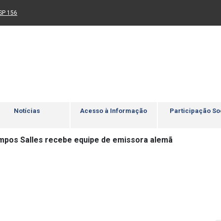
Ir para rodapé
4
Acessibilidade
5
nk para um novo sítio)
(Link para um novo sítio)
SP 156
Notícias
Acesso à Informação
Participação So
pos Salles recebe equipe de emissora alemã