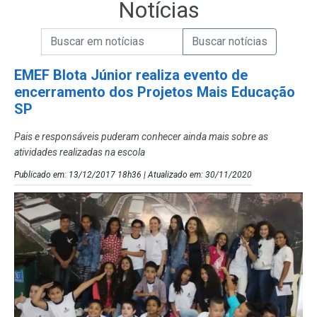
Notícias
Campo de Busca de informações
Enviar a Busca de Notícias
Campo de Busca de Notícias
EMEF Blota Júnior realiza evento de
encerramento dos Projetos Mais Educação
SP
Pais e responsáveis puderam conhecer ainda mais sobre as
atividades realizadas na escola
Publicado em: 13/12/2017 18h36 | Atualizado em: 30/11/2020