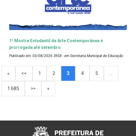
1ª Mostra Estudantil de Arte Contemporânea é
prorrogada até setembro
Publicado em: 03/08/2026 3h58 - em Secretaria Municipal de Educação
«
<<
1
2
3
4
5
…
1.685
>>
»