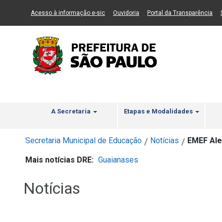
Ir ao Conteúdo
1
Ir para menu principal
2
Ir para busca
3
(Link para um novo sítio)
(Link para um novo sítio)
(Li
Acesso à informação e-sic
Ouvidoria
Portal da Transparência
A Secretaria
Etapas e Modalidades
Secretaria Municipal de Educação
Notícias
EMEF Ale
/
/
Mais notícias DRE:
Guaianases
Notícias