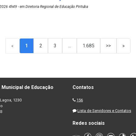
026 4h49 - em Diretoria Regional de Educação Pirituba
«
1
2
3
…
1.685
>>
»
 Municipal de Educação
Contatos
Lagoa, 1230
156
no
Lista de Servidores e Contatos
03
Redes sociais