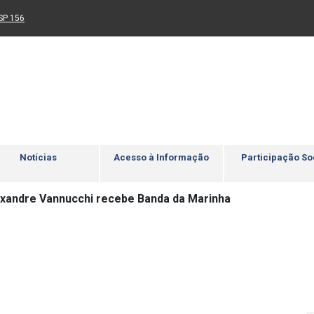
Ir para rodapé
4
Acessibilidade
5
nk para um novo sítio)
(Link para um novo sítio)
SP 156
Notícias
Acesso à Informação
Participação So
xandre Vannucchi recebe Banda da Marinha