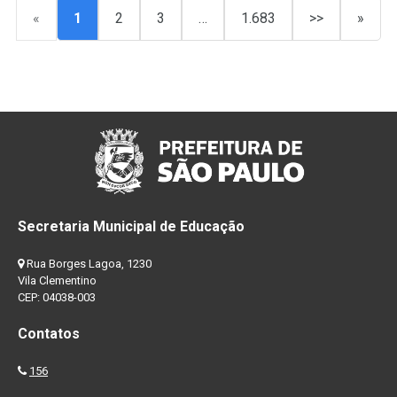
«
1
2
3
…
1.683
>>
»
Secretaria Municipal de Educação
Rua Borges Lagoa, 1230
Vila Clementino
CEP: 04038-003
Contatos
156