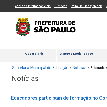
Ir ao Conteúdo
1
Ir para menu principal
2
Ir para busca
3
(Link para um novo sítio)
(Link para um novo sítio)
(Li
Acesso à informação e-sic
Ouvidoria
Portal da Transparência
A Secretaria
Etapas e Modalidades
Secretaria Municipal de Educação
Notícias
Educador
/
/
Notícias
Educadores participam de formação no Comi