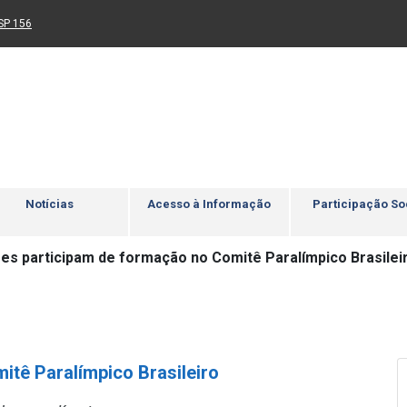
Ir para rodapé
4
Acessibilidade
5
nk para um novo sítio)
(Link para um novo sítio)
SP 156
Notícias
Acesso à Informação
Participação So
es participam de formação no Comitê Paralímpico Brasilei
tê Paralímpico Brasileiro