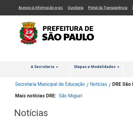
Ir ao Conteúdo
1
Ir para menu principal
2
Ir para busca
3
(Link para um novo sítio)
(Link para um novo sítio)
(Li
Acesso à informação e-sic
Ouvidoria
Portal da Transparência
A Secretaria
Etapas e Modalidades
Secretaria Municipal de Educação
Notícias
DRE São 
/
/
Mais notícias DRE:
São Miguel
Notícias