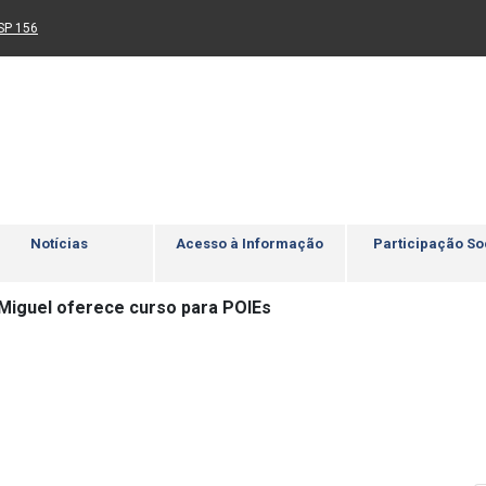
Ir para rodapé
4
Acessibilidade
5
nk para um novo sítio)
(Link para um novo sítio)
SP 156
Notícias
Acesso à Informação
Participação So
Miguel oferece curso para POIEs