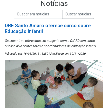
Notícias
Campo de Busca de informações
Enviar a Busca de Notícias
Campo de Busca de Notícias
DRE Santo Amaro oferece curso sobre
Educação Infantil
Os encontros oferecidos em conjunto com o DIPED tem como
público alvo professores e coordenadores de educação infantil
Publicado em: 16/05/2018 15h50 | Atualizado em: 30/11/2020