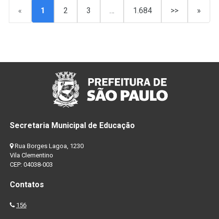
«
1
2
3
…
1.684
>>
»
Secretaria Municipal de Educação
Rua Borges Lagoa, 1230
Vila Clementino
CEP: 04038-003
Contatos
156