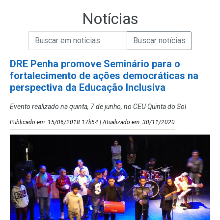
Notícias
Campo de Busca de informações
Enviar a Busca de Notícias
Campo de Busca de Notícias
DRE Penha promove Seminário para o
fortalecimento de ações democráticas na
perspectiva da Educação Inclusiva
Evento realizado na quinta, 7 de junho, no CEU Quinta do Sol
Publicado em: 15/06/2018 17h54 | Atualizado em: 30/11/2020