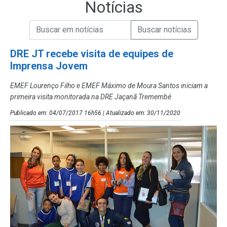
Notícias
Campo de Busca de informações
Enviar a Busca de Notícias
Campo de Busca de Notícias
DRE JT recebe visita de equipes de
Imprensa Jovem
EMEF Lourenço Filho e EMEF Máximo de Moura Santos iniciam a
primeira visita monitorada na DRE Jaçanã Tremembé
Publicado em: 04/07/2017 16h56 | Atualizado em: 30/11/2020