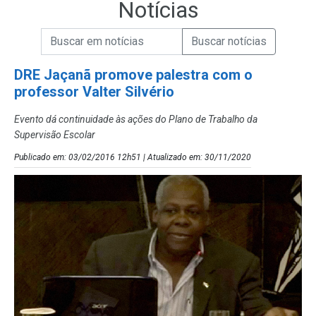
Notícias
Campo de Busca de informações
Enviar a Busca de Notícias
Campo de Busca de Notícias
DRE Jaçanã promove palestra com o
professor Valter Silvério
Evento dá continuidade às ações do Plano de Trabalho da
Supervisão Escolar
Publicado em: 03/02/2016 12h51 | Atualizado em: 30/11/2020