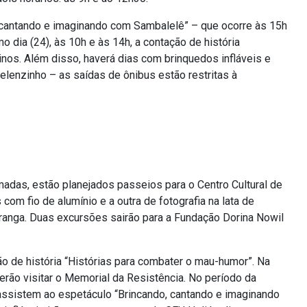
, cantando e imaginando com Sambalelê” – que ocorre às 15h
mo dia (24), às 10h e às 14h, a contação de história
inos. Além disso, haverá dias com brinquedos infláveis e
lenzinho – as saídas de ônibus estão restritas à
madas, estão planejados passeios para o Centro Cultural de
com fio de alumínio e a outra de fotografia na lata de
ranga. Duas excursões sairão para a Fundação Dorina Nowil
ão de história “Histórias para combater o mau-humor”. Na
erão visitar o Memorial da Resistência. No período da
 assistem ao espetáculo “Brincando, cantando e imaginando