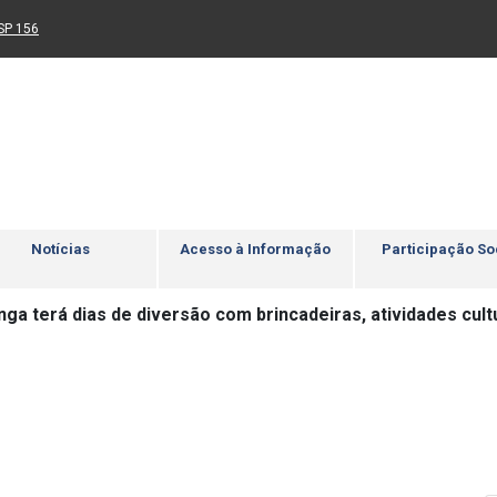
Ir para rodapé
4
Acessibilidade
5
nk para um novo sítio)
(Link para um novo sítio)
SP 156
Notícias
Acesso à Informação
Participação So
nga terá dias de diversão com brincadeiras, atividades cult