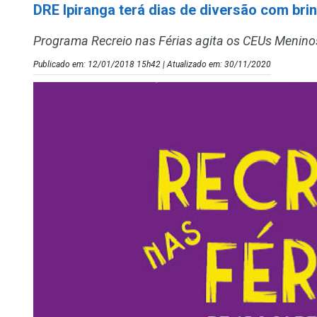
DRE Ipiranga terá dias de diversão com brin
Programa Recreio nas Férias agita os CEUs Meninos, 
Publicado em: 12/01/2018 15h42 | Atualizado em: 30/11/2020