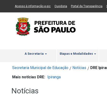
Ir ao Conteúdo
1
Ir para menu principal
2
Ir para busca
3
(Link para um novo sítio)
(Link para um novo sítio)
(Li
Acesso à informação e-sic
Ouvidoria
Portal da Transparência
A Secretaria
Etapas e Modalidades
Secretaria Municipal de Educação
Notícias
DRE Ipira
/
/
Mais notícias DRE:
Ipiranga
Notícias