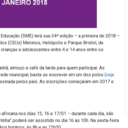
de Educação (SME) terá sua 34ª edição – a primeira de 2018 –
ados (CEUs) Meninos, Heliópolis e Parque Bristol, da
 crianças e adolescentes entre 4 e 14 anos entre os
nhã, almoço e café da tarde para quem participar. As
 rede municipal, basta se inscrever em um dos polos (
veja
assinada pelos pais. As inscrições começaram em 2017 e
africana nos dias 15, 16 e 17/01 – durante cada dia, irão
tinha” poderá ser assistido no dia 16 às 10h. Na sexta-feira
ois horários: às 9h e ao 12h30.