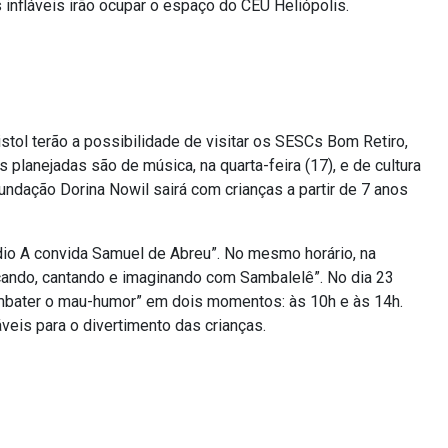
infláveis irão ocupar o espaço do CEU Heliópolis.
tol terão a possibilidade de visitar os SESCs Bom Retiro,
planejadas são de música, na quarta-feira (17), e de cultura
undação Dorina Nowil sairá com crianças a partir de 7 anos
údio A convida Samuel de Abreu”. No mesmo horário, na
ncando, cantando e imaginando com Sambalelê”. No dia 23
combater o mau-humor” em dois momentos: às 10h e às 14h.
áveis para o divertimento das crianças.