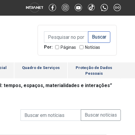
Alternar Alto Contraste
Alternar Tamanho da Fonte
Campo de Busca de inform
Campo de Busca de informações
Enviar a Busca
Por:
Páginas
Notícias
cial
Quadro de Serviços
Proteção de Dados
Pessoais
l: tempos, espaços, materialidades e interações”
Campo de Busca de informações
Enviar a Busca de Notícia
Campo de Busca de Notícias