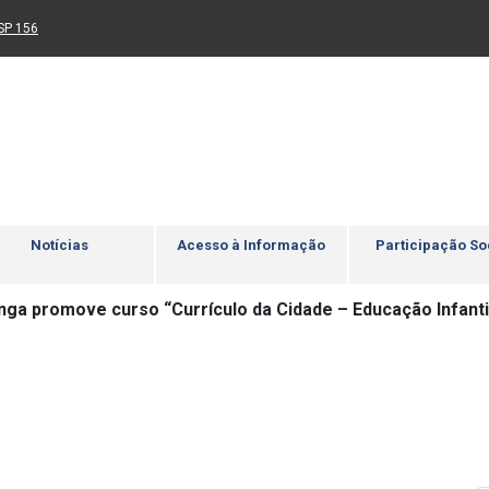
Ir para rodapé
4
Acessibilidade
5
nk para um novo sítio)
(Link para um novo sítio)
SP 156
Notícias
Acesso à Informação
Participação So
anga promove curso “Currículo da Cidade – Educação Infanti