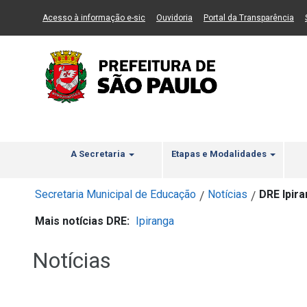
Ir ao Conteúdo
1
Ir para menu principal
2
Ir para busca
3
(Link para um novo sítio)
(Link para um novo sítio)
(Li
Acesso à informação e-sic
Ouvidoria
Portal da Transparência
A Secretaria
Etapas e Modalidades
Secretaria Municipal de Educação
Notícias
DRE Ipir
/
/
Mais notícias DRE:
Ipiranga
Notícias