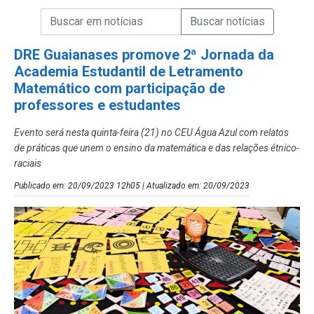
Campo de Busca de informações
Enviar a Busca de Notícias
Campo de Busca de Notícias
DRE Guaianases promove 2ª Jornada da
Academia Estudantil de Letramento
Matemático com participação de
professores e estudantes
Evento será nesta quinta-feira (21) no CEU Água Azul com relatos
de práticas que unem o ensino da matemática e das relações étnico-
raciais
Publicado em: 20/09/2023 12h05 | Atualizado em: 20/09/2023