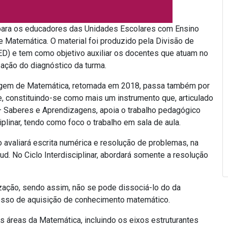
 para os educadores das Unidades Escolares com Ensino
Matemática. O material foi produzido pela Divisão de
) e tem como objetivo auxiliar os docentes que atuam no
ização do diagnóstico da turma.
gem de Matemática, retomada em 2018, passa também por
e, constituindo-se como mais um instrumento que, articulado
 Sa­beres e Aprendizagens, apoia o trabalho pedagógico
plinar, tendo como foco o trabalho em sala de aula.
avaliará escrita numérica e resolução de problemas, na
. No Ciclo Interdisci­plinar, abordará somente a resolução
ação, sendo assim, não se pode dis­sociá-lo do da
ocesso de aquisição de conheci­mento matemático.
 áreas da Matemática, incluindo os eixos estruturantes