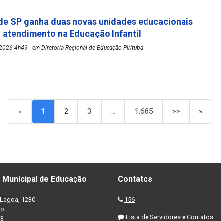
de SP ganha duas novas unidades educacionais
o atendimento na Educação Infantil
026 4h49 - em Diretoria Regional de Educação Pirituba
«
1
2
3
…
1.685
>>
»
 Municipal de Educação
Contatos
Lagoa, 1230
156
no
Lista de Servidores e Contatos
03