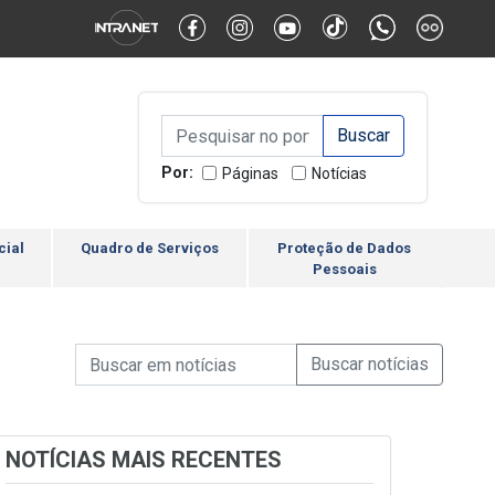
Alternar Alto Contraste
Alternar Tamanho da Fonte
Campo de Busca de inform
Campo de Busca de informações
Enviar a Busca
Por:
Páginas
Notícias
cial
Quadro de Serviços
Proteção de Dados
Pessoais
Campo de Busca de informações
Enviar a Busca de Notícia
Campo de Busca de Notícias
NOTÍCIAS MAIS RECENTES