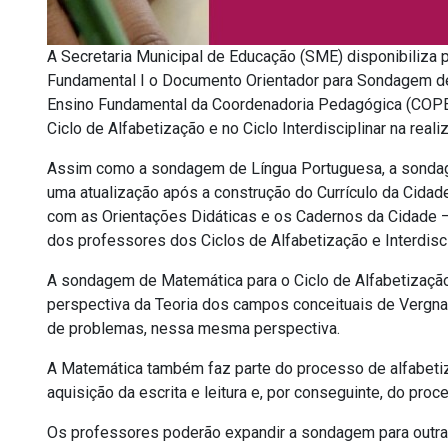
A Secretaria Municipal de Educação (SME) disponibiliza
Fundamental I o Documento Orientador para Sondagem de 
Ensino Fundamental da Coordenadoria Pedagógica (COPED
Ciclo de Alfabetização e no Ciclo Interdisciplinar na real
Assim como a sondagem de Língua Portuguesa, a sonda
uma atualização após a construção do Currículo da Cidad
com as Orientações Didáticas e os Cadernos da Cidade –
dos professores dos Ciclos de Alfabetização e Interdisci
A sondagem de Matemática para o Ciclo de Alfabetização 
perspectiva da Teoria dos campos conceituais de Vergnaud
de problemas, nessa mesma perspectiva.
A Matemática também faz parte do processo de alfabetiz
aquisição da escrita e leitura e, por conseguinte, do pr
Os professores poderão expandir a sondagem para outras