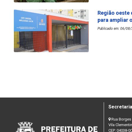
Região oeste 
para ampliar 
Publicado em: 06/08/2
Secretaria
Rua Borges 
Vila Clementi
CEP: 04038-0