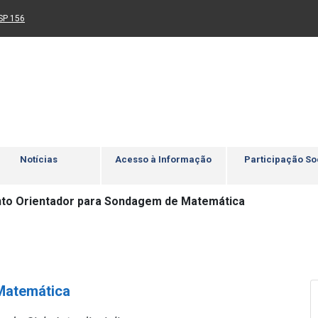
Ir para rodapé
4
Acessibilidade
5
nk para um novo sítio)
(Link para um novo sítio)
SP 156
Notícias
Acesso à Informação
Participação So
o Orientador para Sondagem de Matemática
Matemática