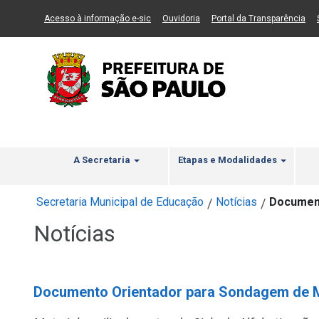
Ir ao Conteúdo
1
Ir para menu principal
2
Ir para busca
3
(Link para um novo sítio)
(Link para um novo sítio)
(Li
Acesso à informação e-sic
Ouvidoria
Portal da Transparência
A Secretaria
Etapas e Modalidades
Secretaria Municipal de Educação
Notícias
Document
/
/
Notícias
Documento Orientador para Sondagem de 